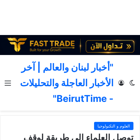
"أخبار لبنان والعالم | آخر
الأخبار العاجلة والتحليلات
الوضع المظلم
تسجيل الدخول
الق
- BeirutTime"
العلوم و التكنولوجيا
توصل العلماء إلى طريقة لوقف