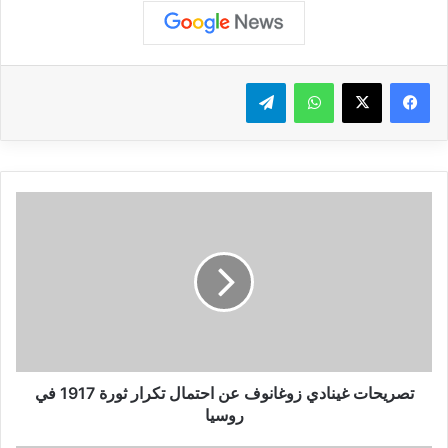
واتساب
تيلقرام
ت
ص
ر
ي
ح
ا
ت
غ
ي
ن
تصريحات غينادي زوغانوف عن احتمال تكرار ثورة 1917 في
ا
روسيا
د